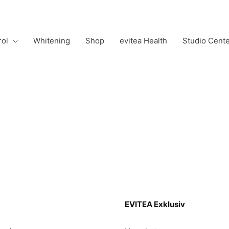
rol
Whitening
Shop
evitea Health
Studio Cent
EVITEA Exklusiv