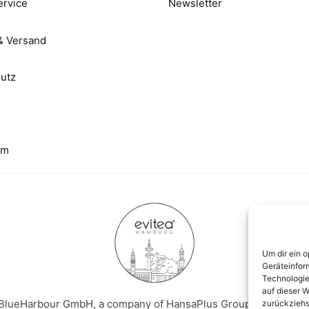
rvice
Newsletter
& Versand
utz
um
Um dir ein 
Geräteinfor
Technologie
auf dieser W
 BlueHarbour GmbH, a company of HansaPlus Group, Powered 
zurückziehs