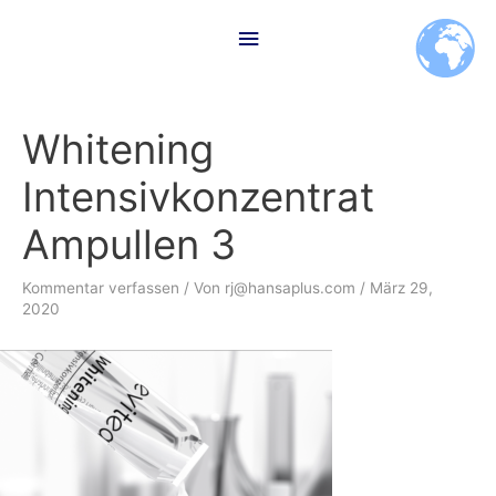
Zum
Hauptmenü
Inhalt
springen
Whitening
Intensivkonzentrat
Ampullen 3
Kommentar verfassen
/ Von
rj@hansaplus.com
/
März 29,
2020