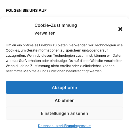
FOLGEN SIE UNS AUF
Cookie-Zustimmung
verwalten
EINZELKAUF
Um dir ein optimales Erlebnis zu bieten, verwenden wir Technologien wie
Cookies, um Geräteinformationen zu speichern und/oder darauf
zuzugreifen. Wenn du diesen Technologien zustimmst, können wir Daten
wie das Surfverhalten oder eindeutige IDs auf dieser Website verarbeiten.
Wenn du deine Zustimmung nicht erteilst oder zurückziehst, können
bestimmte Merkmale und Funktionen beeinträchtigt werden.
Akzeptieren
Ablehnen
Einstellungen ansehen
Copyright © 2026 BlueHarbour GmbH, a company of
HansaPlus Group, Powered by HansaPlus GmbH
Datenschutzerklärung
Impressum