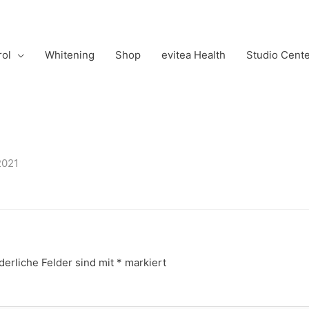
rol
Whitening
Shop
evitea Health
Studio Cent
2021
derliche Felder sind mit
*
markiert