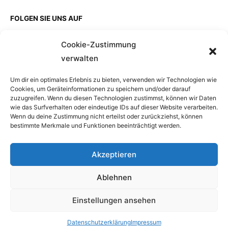
FOLGEN SIE UNS AUF
Cookie-Zustimmung
verwalten
EINZELKAUF
Um dir ein optimales Erlebnis zu bieten, verwenden wir Technologien wie
Cookies, um Geräteinformationen zu speichern und/oder darauf
zuzugreifen. Wenn du diesen Technologien zustimmst, können wir Daten
wie das Surfverhalten oder eindeutige IDs auf dieser Website verarbeiten.
Wenn du deine Zustimmung nicht erteilst oder zurückziehst, können
bestimmte Merkmale und Funktionen beeinträchtigt werden.
Akzeptieren
Ablehnen
Einstellungen ansehen
Copyright © 2026 BlueHarbour GmbH, a company of
HansaPlus Group, Powered by HansaPlus GmbH
Datenschutzerklärung
Impressum