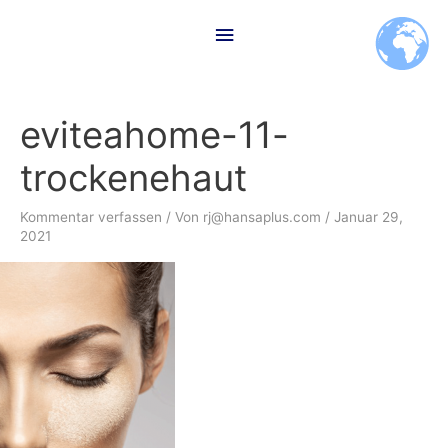
Zum
Hauptmenü
Inhalt
springen
eviteahome-11-
trockenehaut
Kommentar verfassen
/ Von
rj@hansaplus.com
/
Januar 29,
2021